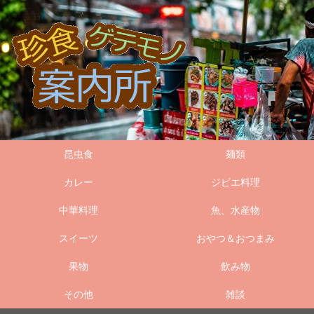
昆虫食
麺類
カレー
ジビエ料理
中華料理
魚、水産物
スイーツ
おやつ＆おつまみ
果物
飲み物
その他
雑談