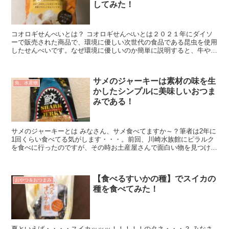
してみた！
コオロギせんべいとは？ コオロギせんべいとは２０２１年にダイソ
ーで販売された商品で、環境に優しい次世代の食品である昆虫を使用
したせんべいです。なぜ環境に優しいのか簡単に説明すると、牛や豚
など従来の家畜に比べ飼育時に排出するC...
サメのジャーキーは素材の味を生
魚、水産物
かしたシンプルに美味しいおつま
みである！
サメのジャーキーとは みなさん、サメ食べてますか～？筆者は2年に
1回くらい食べてる気がします・・・。前回、川崎水族館にピラルク
を食べに行ったのですが、その時お土産屋さんで面白い物を見つけま
した！！ 画像をクリックで過去記事「世...
【食べるすいかの種】でスイカの
おやつ＆おつまみ
種を食べてみた！
夏といえば・・・・スイカッッッ！！！！！のタネ・・・？ みなさ