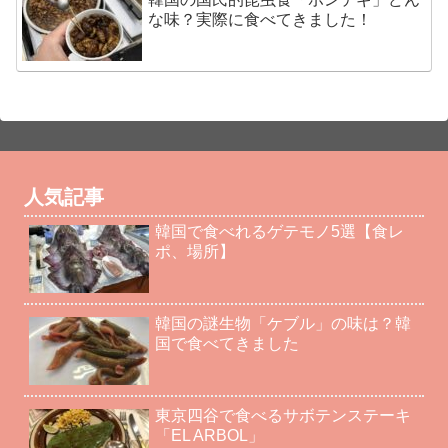
な味？実際に食べてきました！
人気記事
韓国で食べれるゲテモノ5選【食レ
ポ、場所】
韓国の謎生物「ケブル」の味は？韓
国で食べてきました
東京四谷で食べるサボテンステーキ
「EL ARBOL」