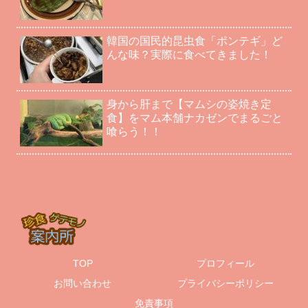
韓国の国民的昆虫食「ポンテギ」ど
んな味？実際に食べてきました！
身から肝まで【マムシの姿焼き定
食】をマム本舗ナカゼンでまるごと
喰らう！！
TOP
プロフィール
お問い合わせ
プライバシーポリシー
免責事項