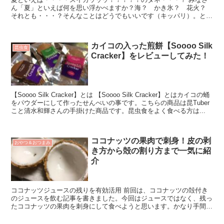
ん「夏」といえば何を思い浮かべますか？海？ かき氷？ 花火？
それとも・・・？そんなことはどうでもいいです（キッパリ）。とい
うわけで今回は夏の風物詩である「スイカ...
カイコの入った煎餅【Soooo Silk
昆虫食
Cracker】をレビューしてみた！
【Soooo Silk Cracker】とは 【Soooo Silk Cracker】とはカイコの蛹
をパウダーにして作ったせんべいの事です。こちらの商品は昆Tuber
こと清水和輝さんの手掛けた商品です。昆虫食をよく食べる方は...
ココナッツの果肉で刺身！皮の剥
おやつ＆おつまみ
き方から殻の割り方まで一気に紹
介
ココナッツジュースの残りを有効活用 前回は、ココナッツの殻付き
のジュースを飲む記事を書きました。今回はジュースではなく、残っ
たココナッツの果肉を刺身にして食べようと思います。かなり手間が
かかるのであまりオススメはしませんが、...