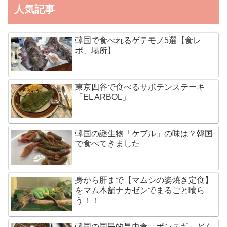
人気記事
韓国で食べれるゲテモノ5選【食レ
ポ、場所】
東京四谷で食べるサボテンステーキ
「EL ARBOL」
韓国の謎生物「ケブル」の味は？韓国
で食べてきました
身から肝まで【マムシの姿焼き定食】
をマム本舗ナカゼンでまるごと喰ら
う！！
韓国の国民的昆虫食「ポンテギ」どん