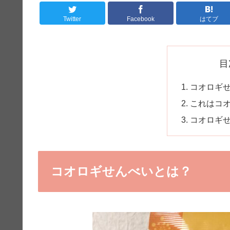
Twitter
Facebook
はてブ
目
コオロギ
これはコ
コオロギ
コオロギせんべいとは？