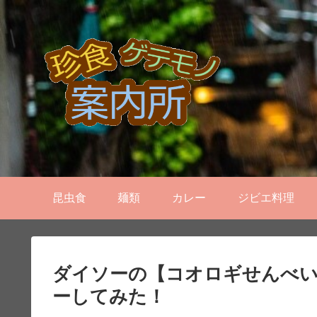
昆虫食
麺類
カレー
ジビエ料理
ダイソーの【コオロギせんべ
ーしてみた！