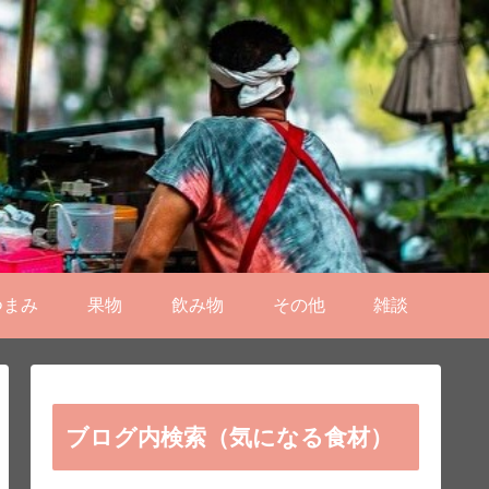
つまみ
果物
飲み物
その他
雑談
ブログ内検索（気になる食材）