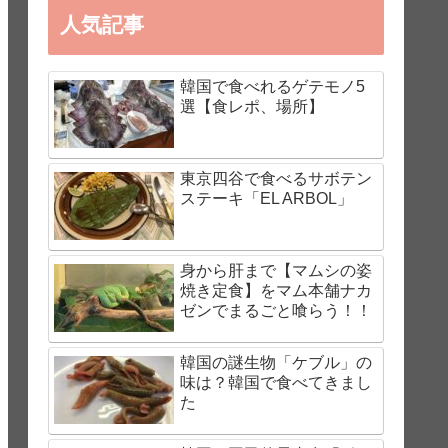
人気記事
韓国で食べれるゲテモノ5
選【食レポ、場所】
東京四谷で食べるサボテン
ステーキ「EL ARBOL」
身から肝まで【マムシの姿
焼き定食】をマム本舗ナカ
ゼンでまるごと喰らう！！
韓国の謎生物「ケブル」の
味は？韓国で食べてきまし
た