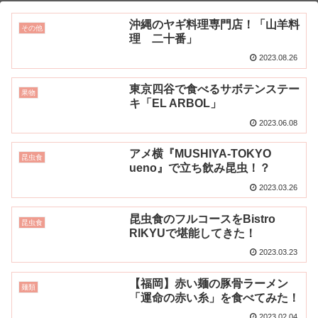
沖縄のヤギ料理専門店！「山羊料
その他
理 二十番」
2023.08.26
東京四谷で食べるサボテンステー
果物
キ「EL ARBOL」
2023.06.08
アメ横『MUSHIYA-TOKYO
昆虫食
ueno』で立ち飲み昆虫！？
2023.03.26
昆虫食のフルコースをBistro
昆虫食
RIKYUで堪能してきた！
2023.03.23
【福岡】赤い麺の豚骨ラーメン
麺類
「運命の赤い糸」を食べてみた！
2023.02.04