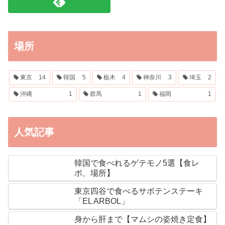
場所
東京
14
韓国
5
栃木
4
神奈川
3
埼玉
2
沖縄
1
群馬
1
福岡
1
人気記事
韓国で食べれるゲテモノ5選【食レ
ポ、場所】
東京四谷で食べるサボテンステーキ
「EL ARBOL」
身から肝まで【マムシの姿焼き定食】