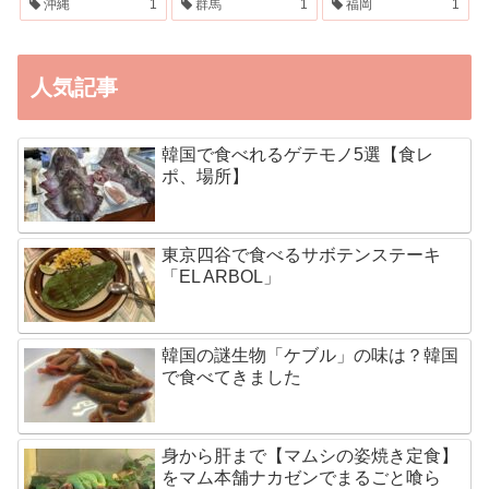
沖縄
1
群馬
1
福岡
1
人気記事
韓国で食べれるゲテモノ5選【食レ
ポ、場所】
東京四谷で食べるサボテンステーキ
「EL ARBOL」
韓国の謎生物「ケブル」の味は？韓国
で食べてきました
身から肝まで【マムシの姿焼き定食】
をマム本舗ナカゼンでまるごと喰ら