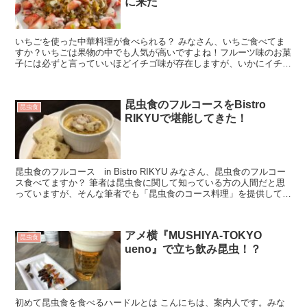
に来た
いちごを使った中華料理が食べられる？ みなさん、いちご食べてま
すか？いちごは果物の中でも人気が高いですよね！フルーツ味のお菓
子には必ずと言っていいほどイチゴ味が存在しますが、いかにイチゴ
が人気かを表していますね。今回はそんな...
昆虫食のフルコースをBistro
昆虫食
RIKYUで堪能してきた！
昆虫食のフルコース in Bistro RIKYU みなさん、昆虫食のフルコー
ス食べてますか？ 筆者は昆虫食に関して知っている方の人間だと思
っていますが、そんな筆者でも「昆虫食のコース料理」を提供してい
るレストランは日...
アメ横『MUSHIYA-TOKYO
昆虫食
ueno』で立ち飲み昆虫！？
初めて昆虫食を食べるハードルとは こんにちは、案内人です。みな