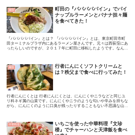
町田の『パパパパパイン』でパイ
麺類
ナップルラーメンとバナナ担々麺
を食べてきた！
『パパパパパイン』とは？ 『パパパパパイン』とは、東京町田市町
田ターミナルプラザ内にあるラーメン屋さんです。元々は西荻窪にあ
ったらしいのですが、２０１７年に町田に移転したようです。なんと
いってもこのお店の特色は、日本でおそら...
行者にんにくソフトクリームと
麺類
は？秩父まで食べに行ってみた！
行者にんにくとは 行者にんにくとは、にんにくやニラなどと同じユ
リ科ネギ属の山菜です。にんにくやニラのような匂いや辛みを持ちな
がら、にんにくのように口臭が残ったりすることもない不思議な山菜
です。「山菜の王様」と呼ばれているそう...
いちごを使った中華料理『文珍
中華料理
楼』でチャーハンと天津飯を食べ