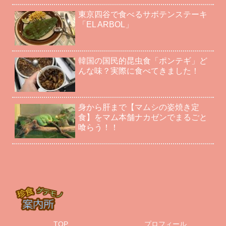
東京四谷で食べるサボテンステーキ
「EL ARBOL」
韓国の国民的昆虫食「ポンテギ」ど
んな味？実際に食べてきました！
身から肝まで【マムシの姿焼き定
食】をマム本舗ナカゼンでまるごと
喰らう！！
TOP
プロフィール