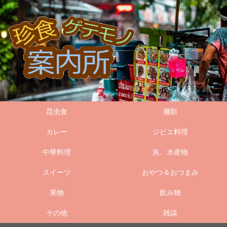
昆虫食
麺類
カレー
ジビエ料理
中華料理
魚、水産物
スイーツ
おやつ＆おつまみ
果物
飲み物
その他
雑談