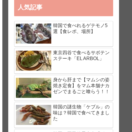
人気記事
韓国で食べれるゲテモノ5
選【食レポ、場所】
東京四谷で食べるサボテン
ステーキ「EL ARBOL」
身から肝まで【マムシの姿
焼き定食】をマム本舗ナカ
ゼンでまるごと喰らう！！
韓国の謎生物「ケブル」の
味は？韓国で食べてきまし
た