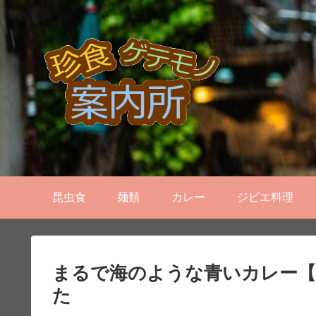
昆虫食
麺類
カレー
ジビエ料理
まるで海のような青いカレー【
た