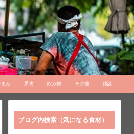
つまみ
果物
飲み物
その他
雑談
ブログ内検索（気になる食材）