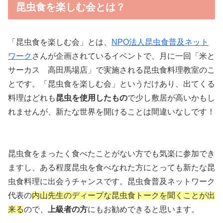
昆虫食を楽しむ会とは？
「昆虫食を楽しむ会」とは、
NPO法人昆虫食普及ネット
ワーク
さんが企画されているイベントで、月に一回「米と
サーカス 高田馬場店」で実施される昆虫食料理教室のこ
とです。「昆虫食を楽しむ会」というだけあり、出てくる
料理はどれも
昆虫を使用したもの
で少し敷居が高いかもし
れませんが、新たな世界を開けることは間違いなしです！
昆虫食をまったく食べたことがない方でも気楽に参加でき
ますし、ある程度昆虫を食べなれた方にとっても新たな昆
虫食料理に出会うチャンスです。昆虫食普及ネットワーク
代表の
内山先生のディープな昆虫食トークを聞くことが出
来る
ので、
上級者の方
にもお勧めできると思います。