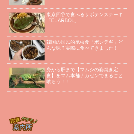
東京四谷で食べるサボテンステーキ
「EL ARBOL」
韓国の国民的昆虫食「ポンテギ」ど
んな味？実際に食べてきました！
身から肝まで【マムシの姿焼き定
食】をマム本舗ナカゼンでまるごと
喰らう！！