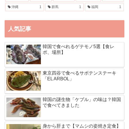
沖縄
1
群馬
1
福岡
1
人気記事
韓国で食べれるゲテモノ5選【食レ
ポ、場所】
東京四谷で食べるサボテンステーキ
「EL ARBOL」
韓国の謎生物「ケブル」の味は？韓国
で食べてきました
身から肝まで【マムシの姿焼き定食】