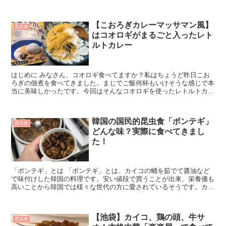
もいらっしゃると思うので一応言っておきますと「...
【こおろぎカレーマッサマン風】
昆虫食
はコオロギがまるごと入ったレト
ルトカレー
はじめに みなさん、コオロギ食べてますか？私はちょうど昨日こお
ろぎの佃煮を食べてきました。まじでご飯何杯もいけそうな感じで本
当に美味しかったです。今回はそんなコオロギを使ったレトルトカレ
ー【こおろぎカレーマッサマンカレー風】...
韓国の国民的昆虫食「ポンテギ」
昆虫食
どんな味？実際に食べてきまし
た！
「ポンテギ」とは 「ポンテギ」とは、カイコの蛹を茹でて醤油など
で味付けした韓国の料理です。安い値段で買うことが出来、栄養価も
高いことから韓国では様々な世代の方に愛されているそうです。カイ
コと言えば昆虫食の王道で、このブログで...
【池袋】カイコ、鶏の頭、牛サ
昆虫食