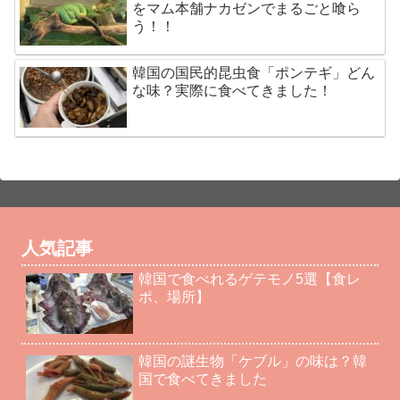
をマム本舗ナカゼンでまるごと喰ら
う！！
韓国の国民的昆虫食「ポンテギ」どん
な味？実際に食べてきました！
人気記事
韓国で食べれるゲテモノ5選【食レ
ポ、場所】
韓国の謎生物「ケブル」の味は？韓
国で食べてきました