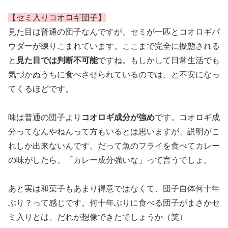
【セミ入りコオロギ団子】
見た目は普通の団子なんですが、セミが一匹とコオロギパ
ウダーが練りこまれています。ここまで完全に擬態される
と
見た目では判断不可能
ですね。もしかして日常生活でも
気づかぬうちに食べさせられているのでは、と不安になっ
てくるほどです。
味は普通の団子より
コオロギ成分が強め
です。コオロギ成
分ってなんやねんって方もいるとは思いますが、説明がこ
れしか出来ないんです。だって魚のフライを食べてカレー
の味がしたら、「カレー成分強いな」って言うでしょ。
あと実は和菓子もあまり得意ではなくて、団子自体何十年
ぶり？って感じです。何十年ぶりに食べる団子がまさかセ
ミ入りとは、だれが想像できたでしょうか（笑）