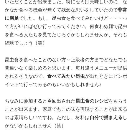
いただくことが出来ました。特にセミは美味しいのに、な
かなか食べる機会が無くて残念な思いをしていたので
非常
に満足
でした。もし、昆虫食を食べてみたいけど・・・っ
て方がいればぜひ行ってみてください。何食わぬ顔で昆虫
を食べる人たちを見てたじろぐかもしれませんが、それも
経験でしょう（笑）
昆虫食を食べたことのない方～上級者の方までどなたでも
間違いなく楽しめると思います。毎月違うメニューが提供
されるそうなので、
食べてみたい昆虫
が出たときにピンポ
イントで行ってみるのもいいかもしれません♪
ちなみに参加すると今回出された
昆虫食のレシピ
をもらう
ことが出来ます。家庭でもこの味を再現することが出来る
のは素晴らしいですね。ただし、材料は
自分で捕まえる
し
かないかもしれません（笑）