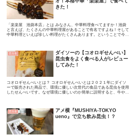
オ！本格中華「楽楽屋」で食べて
きた！
「楽楽屋 池袋本店」とは みなさん、中華料理食べてますか！池袋
と言えば、たくさんの中華料理屋があることで有名ですよね！そして
中華料理といえば珍しい料理がたくさんあります。ということで今回
は中国の東北地方の料理を中心に取り扱い...
ダイソーの【コオロギせんべい】
昆虫食
昆虫食をよく食べる人がレビュー
してみた！
コオロギせんべいとは？ コオロギせんべいとは２０２１年にダイソ
ーで販売された商品で、環境に優しい次世代の食品である昆虫を使用
したせんべいです。なぜ環境に優しいのか簡単に説明すると、牛や豚
など従来の家畜に比べ飼育時に排出するC...
アメ横『MUSHIYA-TOKYO
昆虫食
ueno』で立ち飲み昆虫！？