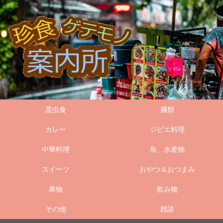
昆虫食
麺類
カレー
ジビエ料理
中華料理
魚、水産物
スイーツ
おやつ＆おつまみ
果物
飲み物
その他
雑談