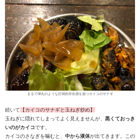
まるで弾丸のような圧倒的存在感を放つカイコのサナギ
続いて
【カイコのサナギと玉ねぎ炒め】
玉ねぎに隠れてしまってよく見えませんが、
黒くておっき
いのがカイコ
です。
カイコのさなぎを噛むと、
中から液体
が出てきます。この